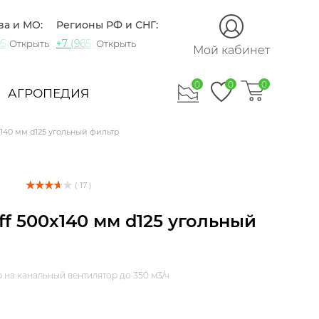
Закрыть
ва и МО:
Регионы РФ и СНГ:
5) 721-60-15
+7 (965) 420-10-10
Открыть
Открыть
Мой кабинет
0
0
0
АГРОПЕДИЯ
х140 мм d125 угольный фильтр
( 17 )
ff 500х140 мм d125 угольный
 на канальный вентилятор до 350 м3/ч