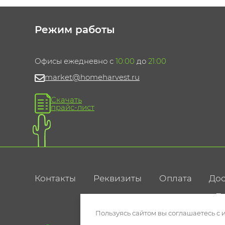
Режим работы
Офисы ежедневно с
10:00
до
21:00
market@homeharvest.ru
Скачать
прайс-лист
Контакты
Реквизиты
Оплата
Дос
По
Пользуясь сайтом вы соглашаетесь с 