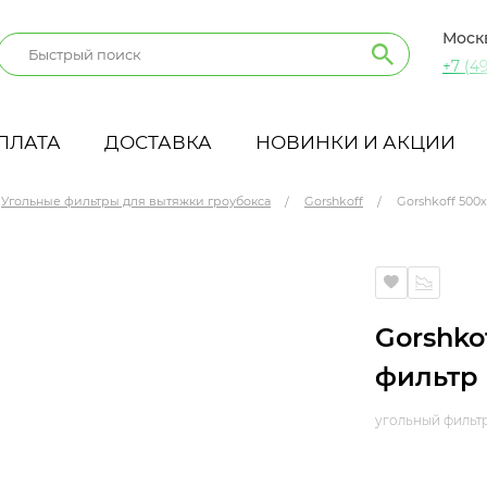
Моск
+7 (49
ПЛАТА
ДОСТАВКА
НОВИНКИ И АКЦИИ
Угольные фильтры для вытяжки гроубокса
Gorshkoff
Gorshkoff 500
Gorshko
фильтр
угольный фильтр