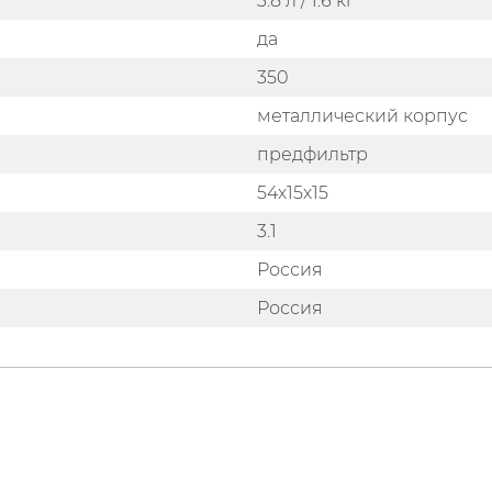
3.8 л / 1.6 кг
да
350
металлический корпус
предфильтр
54х15х15
3.1
Россия
Россия