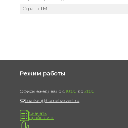
Страна ТМ
Режим работы
Офисы ежедневно с
10:00
до
21:00
market@homeharvest.ru
Скачать
прайс-лист