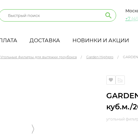
Моск
+7 (49
ПЛАТА
ДОСТАВКА
НОВИНКИ И АКЦИИ
Угольные фильтры для вытяжки гроубокса
Garden Highpro
GARDEN 
мм
GARDEN
куб.м./
угольный фильтр