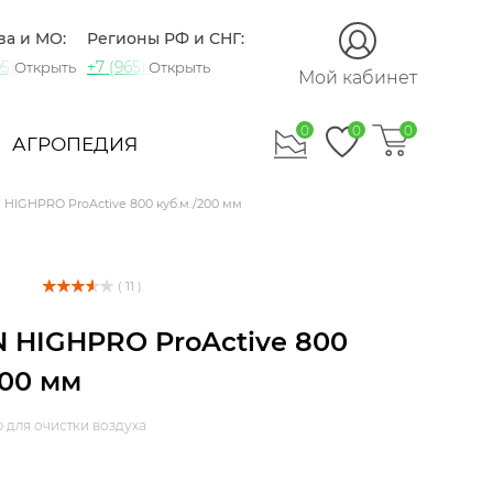
ва и МО:
Регионы РФ и СНГ:
5) 721-60-15
+7 (965) 420-10-10
Открыть
Открыть
Мой кабинет
0
0
0
АГРОПЕДИЯ
HIGHPRO ProActive 800 куб.м./200 мм
( 11 )
 HIGHPRO ProActive 800
200 мм
 для очистки воздуха