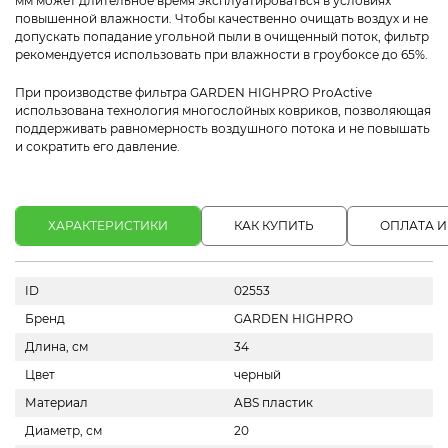
мм может длительное время эксплуатироваться в условиях
повышенной влажности. Чтобы качественно очищать воздух и не
допускать попадание угольной пыли в очищенный поток, фильтр
рекомендуется использовать при влажности в гроубоксе до 65%.
При производстве фильтра GARDEN HIGHPRO ProActive
использована технология многослойных ковриков, позволяющая
поддерживать равномерность воздушного потока и не повышать
и сократить его давление.
ХАРАКТЕРИСТИКИ
КАК КУПИТЬ
ОПЛАТА И
ID
02553
Бренд
GARDEN HIGHPRO
Длина, см
34
Цвет
черный
Материал
ABS пластик
Диаметр, см
20