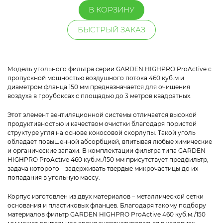
В КОРЗИНУ
БЫСТРЫЙ ЗАКАЗ
Модель угольного фильтра серии GARDEN HIGHPRO ProActive с
пропускной мощностью воздушного потока 460 куб.м и
диаметром фланца 150 мм предназначается для очищения
воздуха в гроубоксах с площадью до 3 метров квадратных.
Этот элемент вентиляционной системы отличается высокой
продуктивностью и качеством очистки благодаря пористой
структуре угля на основе кокосовой скорлупы. Такой уголь
обладает повышенной абсорбцией, впитывая любые химические
и органические запахи. В комплектации фильтра типа GARDEN
HIGHPRO ProActive 460 куб.м./150 мм присутствует предфильтр,
задача которого – задерживать твердые микрочастицы до их
попадания в угольную массу.
Корпус изготовлен из двух материалов – металлической сетки
основания и пластиковых фланцев. Благодаря такому подбору
материалов фильтр GARDEN HIGHPRO ProActive 460 куб.м./150