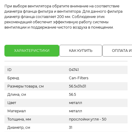
При выборе вентилятора обратите внимание на соответствие
диаметра фланца фильтра и вентилятора. Для данного фильтра
диаметр фланца составляет 200 мм. Соблюдение этих
рекомендаций обеспечит эффективную работу системы
вентиляции и поддержание чистого воздуха в помещении.
ХАРАКТЕРИСТИКИ
КАК КУПИТЬ
ОПЛАТА И
ID
04741
Бренд
Can-Filters
Размеры товара, см
56.5х31х31
Длина, см
56.5
Цвет
металл
Материал
металл
Толщина, мм
прослойки угля - 50
Диаметр, см
31