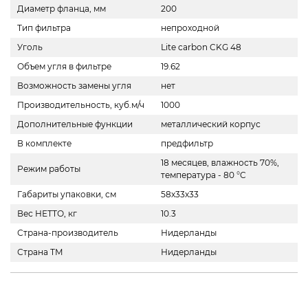
Диаметр фланца, мм
200
Тип фильтра
непроходной
Уголь
Lite carbon CKG 48
Объем угля в фильтре
19.62
Возможность замены угля
нет
Производительность, куб.м/ч
1000
Дополнительные функции
металлический корпус
В комплекте
предфильтр
18 месяцев, влажность 70%,
Режим работы
температура - 80 °C
Габариты упаковки, см
58х33х33
Вес НЕТТО, кг
10.3
Страна-производитель
Нидерланды
Страна ТМ
Нидерланды