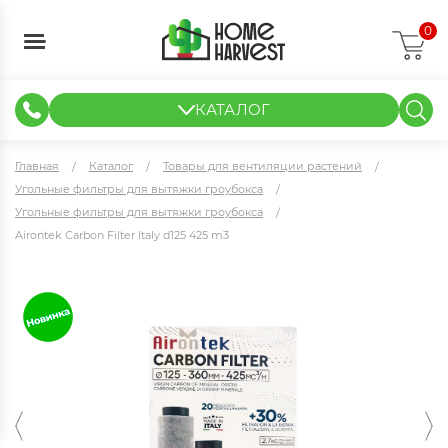
0
КАТАЛОГ
ГИДРОПОНИКА И АЭРОПОНИКА
ИЗМЕРИТЕЛЬНЫЕ ПРИБОРЫ
ТЕНТЫ И ГОТОВЫЕ РЕШЕНИЯ
КЛОНИРОВАНИЕ И РАССАДА
Главная
Каталог
Товары для вентиляции растений
Угольные фильтры для вытяжки гроубокса
Угольные фильтры для вытяжки гроубокса
Airontek Carbon Filter Italy d125 425 m3
Airontek Carbon Filter Italy d125 425 m3