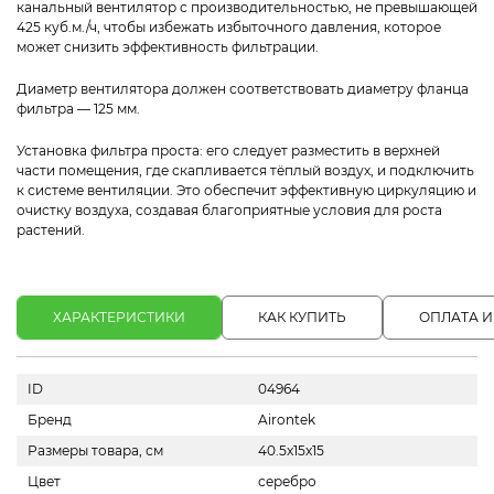
канальный вентилятор с производительностью, не превышающей
425 куб.м./ч, чтобы избежать избыточного давления, которое
может снизить эффективность фильтрации.
Диаметр вентилятора должен соответствовать диаметру фланца
фильтра — 125 мм.
Установка фильтра проста: его следует разместить в верхней
части помещения, где скапливается тёплый воздух, и подключить
к системе вентиляции. Это обеспечит эффективную циркуляцию и
очистку воздуха, создавая благоприятные условия для роста
растений.
ХАРАКТЕРИСТИКИ
КАК КУПИТЬ
ОПЛАТА И
ID
04964
Бренд
Airontek
Размеры товара, см
40.5x15x15
Цвет
серебро