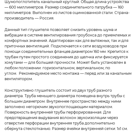
Шумопоглотитель канальный круглый. Общая длина устройства
— 600 миллиметров. Размер соединительного патрубка — 160
миллиметров. Выполнен из листов оцинкованной стали. Страна-
производитель — Россия.
Данный тип глушителя позволяет снизить уровень шума и
вибрации в системе вентилирования гроубокса до приемлемых и
комфортных значений. Адаптирован как для вытяжных, так и для
приточных вентиляций. Подключается к сети воздуховодов при
помощи соединительных фланцев диаметром 160 мм. Крепится к
трубам путем простого соединения до щелчка или фиксируется
хомутами — для большей прочности. Может быть установлен в
любом положении: горизонтальном, вертикальном, по
углом. Рекомендуемое место монтажа — перед или за канальным
вентилятором.
Конструктивно глушитель состоит из двух труб разного
диаметра. Труба меньшего диаметра помещена внутрь трубы с
большим диаметром. Внутреннее пространство между ними
заполнено негорючим звукопоглощающим материалом.
Поверхность внутренней трубы перфорированная. Для
предотвращения выдувания волокон звукоизоляции через
отверстия перфорации внутренняя труба дополнительно
обернута стеклотканью. Размер ячейки внутренней сетки: 1х1 см.