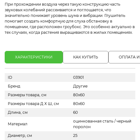
При прохождении воздуха через такую конструкцию часть
звуковых колебаний рассеивается и поглощается, что
значительно понижает уровень шума и вибрации. Глушитель
помогает создать комфортную для слуха обстановку в
помещении, где расположен гроубокс. Это особенно актуально в
тех случаях, когда растения выращиваются в жилых помещениях.
ХАРАКТЕРИСТИКИ
КАК КУПИТЬ
ОПЛАТА И
ID
03901
Бренд
Другие
Размеры товара, см
80х60
Размеры товара Д Х Ш, см
80х60
Длина, см
60
оцинкованная сталь / черный
Материал
поролон
Диаметр, см
25