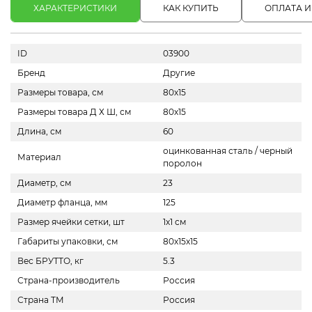
ХАРАКТЕРИСТИКИ
КАК КУПИТЬ
ОПЛАТА И
ID
03900
Бренд
Другие
Размеры товара, см
80х15
Размеры товара Д Х Ш, см
80х15
Длина, см
60
оцинкованная сталь / черный
Материал
поролон
Диаметр, см
23
Диаметр фланца, мм
125
Размер ячейки сетки, шт
1х1 см
Габариты упаковки, см
80х15х15
Вес БРУТТО, кг
5.3
Страна-производитель
Россия
Страна ТМ
Россия