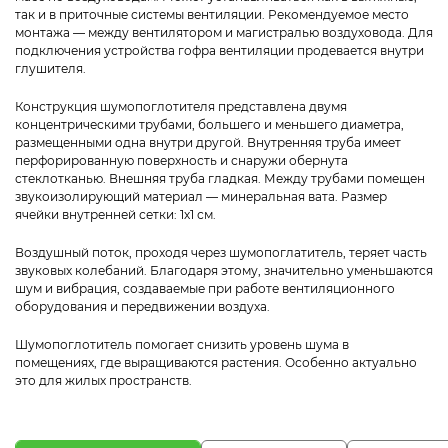
так и в приточные системы вентиляции. Рекомендуемое место
монтажа — между вентилятором и магистралью воздуховода. Для
подключения устройства гофра вентиляции продевается внутри
глушителя.
Конструкция шумопоглотителя представлена двумя
концентрическими трубами, большего и меньшего диаметра,
размещенными одна внутри другой. Внутренняя труба имеет
перфорированную поверхность и снаружи обернута
стеклотканью. Внешняя труба гладкая. Между трубами помещен
звукоизолирующий материал — минеральная вата. Размер
ячейки внутренней сетки: 1х1 см.
Воздушный поток, проходя через шумопоглатитель, теряет часть
звуковых колебаний. Благодаря этому, значительно уменьшаются
шум и вибрация, создаваемые при работе вентиляционного
оборудования и передвижении воздуха.
Шумопоглотитель помогает снизить уровень шума в
помещениях, где выращиваются растения. Особенно актуально
это для жилых пространств.