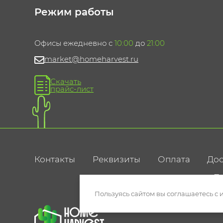
Режим работы
Офисы ежедневно с
10:00
до
21:00
market@homeharvest.ru
Скачать
прайс-лист
Контакты
Реквизиты
Оплата
Дос
По
Пользуясь сайтом вы соглашаетесь с 