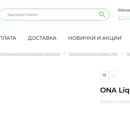
Моск
+7 (49
ПЛАТА
ДОСТАВКА
НОВИНКИ И АКЦИИ
Нейтрализаторы запахов растений
Нейтрализаторы запаха ONA
Н
ONA Liqu
блокатор запахо