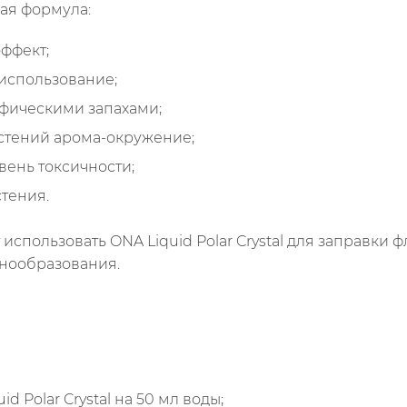
ая формула:
ффект;
использование;
фическими запахами;
астений арома-окружение;
вень токсичности;
тения.
спользовать ONA Liquid Polar Crystal для заправки 
нообразования.
 Polar Crystal на 50 мл воды;