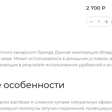
2 700 Р
етного канадского бренда. Данная композиция обла
виде. Может использоваться в домашних условиях, 
никающих в результате использования удобрений и е
 особенности
 водном растворе и сложном купаже натуральных эфирн
 блокируют молекулы летучих соединений, провоцир