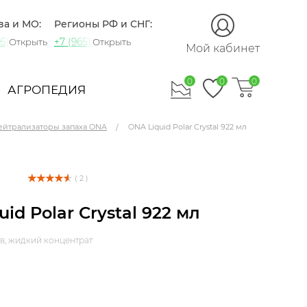
ва и МО:
Регионы РФ и СНГ:
5) 721-60-15
+7 (965) 420-10-10
Открыть
Открыть
Мой кабинет
0
0
0
АГРОПЕДИЯ
ейтрализаторы запаха ONA
ONA Liquid Polar Crystal 922 мл
( 2 )
id Polar Crystal 922 мл
в, жидкий концентрат