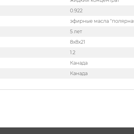
жидкий концентрат
0.922
эфирные масла "полярна
5 лет
8х8х21
1.2
Канада
Канада