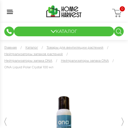
0
КАТАЛОГ
ГИДРОПОНИКА И АЭРОПОНИКА
ИЗМЕРИТЕЛЬНЫЕ ПРИБОРЫ
ТЕНТЫ И ГОТОВЫЕ РЕШЕНИЯ
КЛОНИРОВАНИЕ И РАССАДА
Главная
Каталог
Товары для вентиляции растений
Нейтрализаторы запахов растений
Нейтрализаторы запаха ONA
Нейтрализаторы запаха ONA
ONA Liquid Polar Crystal 100 мл
ONA Liquid Polar Crystal 100 мл