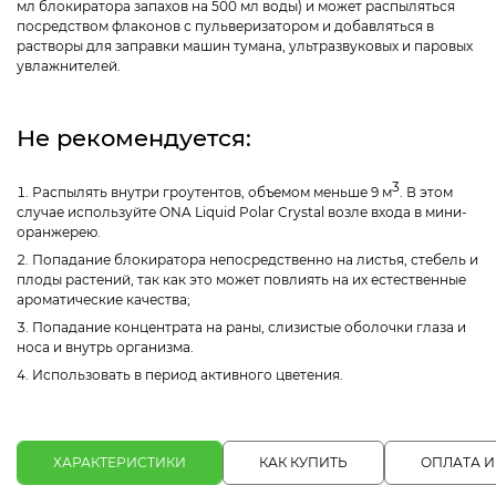
мл блокиратора запахов на 500 мл воды) и может распыляться
посредством флаконов с пульверизатором и добавляться в
растворы для заправки машин тумана, ультразвуковых и паровых
увлажнителей.
Не рекомендуется:
3
Распылять внутри гроутентов, объемом меньше 9 м
. В этом
случае используйте ONA Liquid Polar Crystal возле входа в мини-
оранжерею.
Попадание блокиратора непосредственно на листья, стебель и
плоды растений, так как это может повлиять на их естественные
ароматические качества;
Попадание концентрата на раны, слизистые оболочки глаза и
носа и внутрь организма.
Использовать в период активного цветения.
ХАРАКТЕРИСТИКИ
КАК КУПИТЬ
ОПЛАТА И