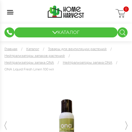
0
КАТАЛОГ
ГИДРОПОНИКА И АЭРОПОНИКА
ИЗМЕРИТЕЛЬНЫЕ ПРИБОРЫ
ТЕНТЫ И ГОТОВЫЕ РЕШЕНИЯ
КЛОНИРОВАНИЕ И РАССАДА
Главная
Каталог
Товары для вентиляции растений
Нейтрализаторы запахов растений
Нейтрализаторы запаха ONA
Нейтрализаторы запаха ONA
ONA Liquid Fresh Linen 100 мл
ONA Liquid Fresh Linen 100 мл