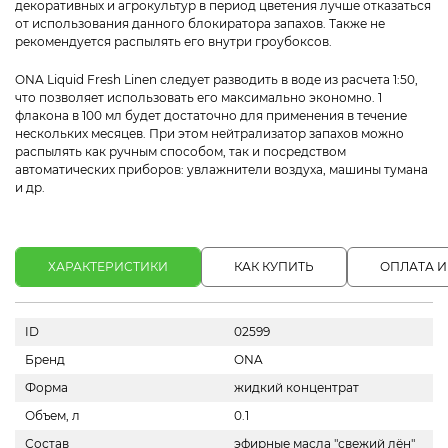
декоративных и агрокультур в период цветения лучше отказаться
от использования данного блокиратора запахов. Также не
рекомендуется распылять его внутри гроубоксов.
ONA Liquid Fresh Linen следует разводить в воде из расчета 1:50,
что позволяет использовать его максимально экономно. 1
флакона в 100 мл будет достаточно для применения в течение
нескольких месяцев. При этом нейтрализатор запахов можно
распылять как ручным способом, так и посредством
автоматических приборов: увлажнители воздуха, машины тумана
и др.
ХАРАКТЕРИСТИКИ
КАК КУПИТЬ
ОПЛАТА И
ID
02599
Бренд
ONA
Форма
жидкий концентрат
Объем, л
0.1
Состав
эфирные масла "свежий лён"