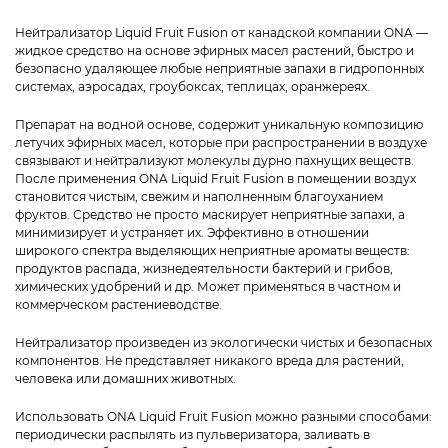
Нейтрализатор Liquid Fruit Fusion от канадской компании ONA —
жидкое средство на основе эфирных масел растений, быстро и
безопасно удаляющее любые неприятные запахи в гидропонных
системах, аэросадах, гроубоксах, теплицах, оранжереях.
Препарат на водной основе, содержит уникальную композицию
летучих эфирных масел, которые при распространении в воздухе
связывают и нейтрализуют молекулы дурно пахнущих веществ.
После применения ONA Liquid Fruit Fusion в помещении воздух
становится чистым, свежим и наполненным благоуханием
фруктов. Средство не просто маскирует неприятные запахи, а
минимизирует и устраняет их. Эффективно в отношении
широкого спектра выделяющих неприятные ароматы веществ:
продуктов распада, жизнедеятельности бактерий и грибов,
химических удобрений и др. Может применяться в частном и
коммерческом растениеводстве.
Нейтрализатор произведен из экологически чистых и безопасных
компонентов. Не представляет никакого вреда для растений,
человека или домашних животных.
Использовать ONA Liquid Fruit Fusion можно разными способами:
периодически распылять из пульверизатора, заливать в