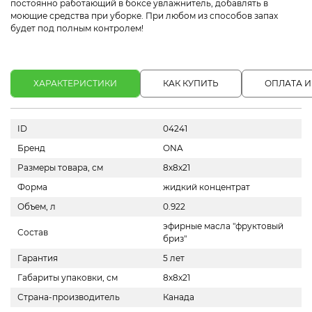
постоянно работающий в боксе увлажнитель, добавлять в
моющие средства при уборке. При любом из способов запах
будет под полным контролем!
ХАРАКТЕРИСТИКИ
КАК КУПИТЬ
ОПЛАТА И
ID
04241
Бренд
ONA
Размеры товара, см
8х8х21
Форма
жидкий концентрат
Объем, л
0.922
эфирные масла "фруктовый
Состав
бриз"
Гарантия
5 лет
Габариты упаковки, см
8х8х21
Страна-производитель
Канада