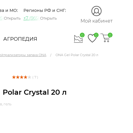
ва и МО:
Регионы РФ и СНГ:
5) 721-60-15
+7 (965) 420-10-10
Открыть
Открыть
Мой кабинет
0
0
0
АГРОПЕДИЯ
ейтрализаторы запаха ONA
ONA Gel Polar Crystal 20 л
( 7 )
Polar Crystal 20 л
, гель