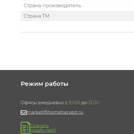
Страна-производитель
Страна ТМ
Режим работы
Офисы ежедневно с
10:00
до
21:00
market@homeharvest.ru
Скачать
прайс-лист