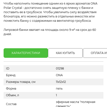
Чтобы наполнить помещение одним из 4 ярких ароматов ONA
Polar Crystal - достаточно снять защитную пленку с банки и
поставить ее в гроубоксе. Чтобы увеличить силу воздействия
блокатора, его можно разместить в отдельных емкостях или
поместить банку с содержимым на вентилятор гроубокса.
Литровой банки хватает на площадь около 9 м² на срок до 60
дней.
ХАРАКТЕРИСТИКИ
КАК КУПИТЬ
ОПЛАТА И
ID
01298
Бренд
ONA
Размеры товара, см
11x12x12
Форма
гель
Объем, л
1
эфирные масла "полярная
Состав
свежесть"