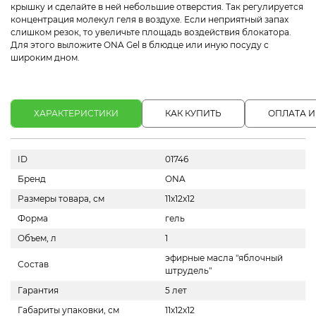
крышку и сделайте в ней небольшие отверстия. Так регулируется
концентрация молекул геля в воздухе. Если неприятный запах
слишком резок, то увеличьте площадь воздействия блокатора.
Для этого выложите ONA Gel в блюдце или иную посуду с
широким дном.
ХАРАКТЕРИСТИКИ
КАК КУПИТЬ
ОПЛАТА И
ID
01746
Бренд
ONA
Размеры товара, см
11x12x12
Форма
гель
Объем, л
1
эфирные масла "яблочный
Состав
штрудель"
Гарантия
5 лет
Габариты упаковки, см
11х12х12