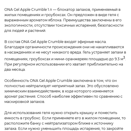
ONA Gel Apple Crumble 1 л — блокатор запахов, применяемый в
жилых помещениях и гроубоксах. Он предложен в виде геля с
выраженным ароматом яблока. Преимущества заключены в его
экологичности, отсутствии токсичных испарений, безопасности
для людей и растений.
В состав ONA Gel Apple Crumble входят эфирные масла.
Благодаря органичности происхождения они не накапливаются
в насаждениях и не несут никакого вреда. Гель устраняет запахи в
3
помещениях, гроубоксах и мини-оранжереях площадью до 9.3 м
.
При регулярном использовании его хватает приблизительно на
два месяца.
Особенность ONA Gel Apple Crumble заключена в том, что он
полностью нейтрализует неприятный запах. Это обусловлено
химическим взаимодействием, в ходе которого изменяется
аромат растения. Способ наиболее эффективен по сравнению с
маскировкой запахов.
Для использования геля нужно открыть крышку и поместить
емкость в гроубокс. Если применяете его в жилом помещении, то
расположите банку с нейтрализатором ближе к источнику
запаха. Если нужно уменьшить площадь испарения, то закройте