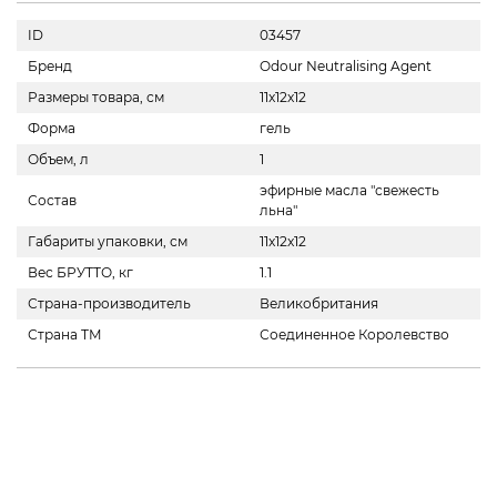
ID
03457
Бренд
Odour Neutralising Agent
Размеры товара, см
11x12x12
Форма
гель
Объем, л
1
эфирные масла "свежесть
Состав
льна"
Габариты упаковки, см
11x12x12
Вес БРУТТО, кг
1.1
Страна-производитель
Великобритания
Страна ТМ
Соединенное Королевство