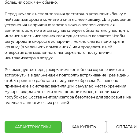
больший срок, чем обычно.
Перед началом использования достаточно установить банку с
нейтрализатором в комнате и снять с нее крышку. Для ускорения
устранения неприятных запахов можно воспользоваться
вентилятором, но в этом случае следует обязательно учесть, что
интенсивность испарения геля существенно возрастет. Чтобы
регулировать скорость испарения, можно слегка приоткрыть
крышку (в маленьких помещениях) или проделать в ней
отверстия для медленного непрерывного поступления
нейтрализатора в воздух.
Рекомендуется перед вскрытием контейнера хорошенько его
встряхнуть, а в дальнейшем повторять встряхивание 1 раз в день,
чтобы средство работало наилучшим образом. Разрешено
применение в системах вентиляции, санузлах, местах хранения
мусора, рядом с лотками домашних питомцев, в теплицах и
гроубоксах. Состав нейтрализатора безопасен для здоровья и не
вызывает аллергических реакций.
ХАРАКТЕРИСТИКИ
КАК КУПИТЬ
ОПЛАТА И