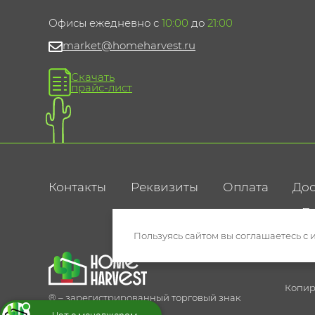
Офисы ежедневно с
10:00
до
21:00
market@homeharvest.ru
Скачать
прайс-лист
Контакты
Реквизиты
Оплата
Дос
По
Пользуясь сайтом вы соглашаетесь с 
Копир
® – зарегистрированный торговый знак