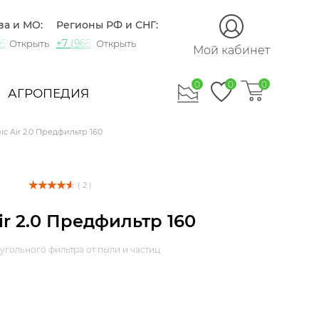
ва и МО:
Регионы РФ и СНГ:
5) 721-60-15
+7 (965) 420-10-10
Открыть
Открыть
Мой кабинет
0
0
0
АГРОПЕДИЯ
ic Air 2.0 Предфильтр 160
( 2 )
ir 2.0 Предфильтр 160
угольного фильтра от пыли и частиц