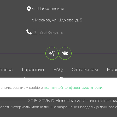
м. Шаболовская
г. Москва, ул. Шухова, д. 5
+7 (495) 721-60-15
Открыть
тавка
Гарантии
FAQ
Оптовикам
Нов
литика конфиденциальности
Пользовательское соглаше
использованием cookie и
политикой конфиденциальности
.
2015-2026 © Homeharvest – интернет-м
овать материалы можно лишь с разрешения владельца данного са