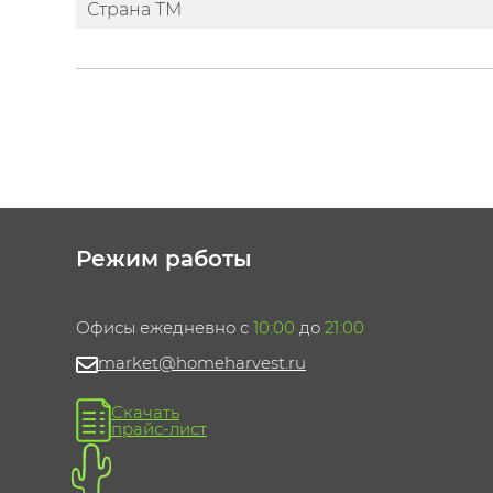
Страна ТМ
Режим работы
Офисы ежедневно с
10:00
до
21:00
market@homeharvest.ru
Скачать
прайс-лист