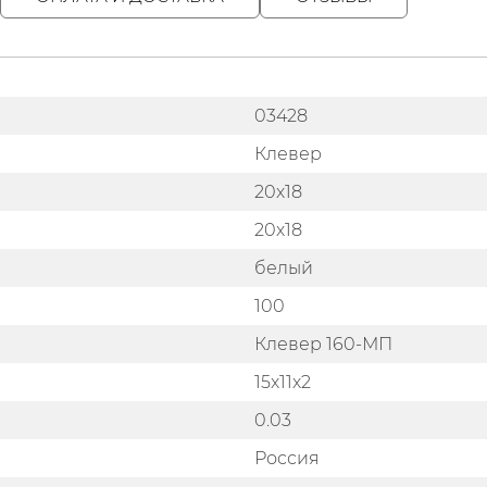
03428
Клевер
20х18
20х18
белый
100
Клевер 160-МП
15х11х2
0.03
Россия