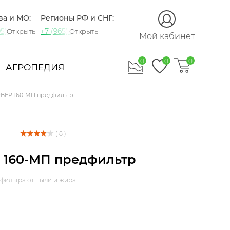
ва и МО:
Регионы РФ и СНГ:
5) 721-60-15
+7 (965) 420-10-10
Открыть
Открыть
Мой кабинет
0
0
0
АГРОПЕДИЯ
ВЕР 160-МП предфильтр
( 8 )
 160-МП предфильтр
фильтра от пыли и жира