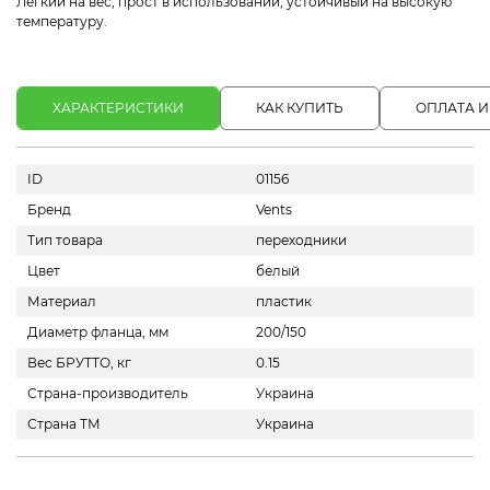
Легкий на вес, прост в использовании, устойчивый на высокую
температуру.
ХАРАКТЕРИСТИКИ
КАК КУПИТЬ
ОПЛАТА И
ID
01156
Бренд
Vents
Тип товара
переходники
Цвет
белый
Материал
пластик
Диаметр фланца, мм
200/150
Вес БРУТТО, кг
0.15
Страна-производитель
Украина
Страна ТМ
Украина