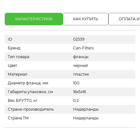
ХАРАКТЕРИСТИКИ
КАК КУПИТЬ
ОПЛАТА И
ID
02539
Бренд
Can-Filters
Тип товара
фланцы
Цвет
черный
Материал
пластик
Диаметр фланца, мм
100
Габариты упаковки, см
16x5x16
Вес БРУТТО, кг
0.2
Страна-производитель
Нидерланды
Страна ТМ
Нидерланды