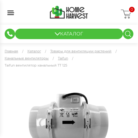
0
КАТАЛОГ
ГИДРОПОНИКА И АЭРОПОНИКА
ИЗМЕРИТЕЛЬНЫЕ ПРИБОРЫ
ТЕНТЫ И ГОТОВЫЕ РЕШЕНИЯ
КЛОНИРОВАНИЕ И РАССАДА
Главная
Каталог
Товары для вентиляции растений
Канальные вентиляторы
Taifun
Taifun вентилятор канальный TT 125
Taifun вентилятор канальный TT 125