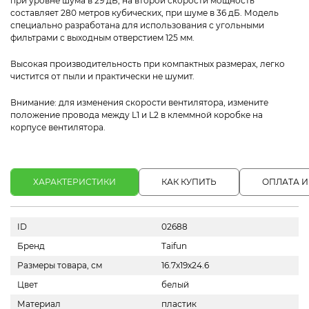
при уровне шума в 29 дБ, на второй скорости мощность
составляет 280 метров кубических, при шуме в 36 дБ. Модель
специально разработана для использования с угольными
фильтрами с выходным отверстием 125 мм.
Высокая производительность при компактных размерах, легко
чистится от пыли и практически не шумит.
Внимание: для изменения скорости вентилятора, измените
положение провода между L1 и L2 в клеммной коробке на
корпусе вентилятора.
ХАРАКТЕРИСТИКИ
КАК КУПИТЬ
ОПЛАТА И
ID
02688
Бренд
Taifun
Размеры товара, см
16.7х19х24.6
Цвет
белый
Материал
пластик