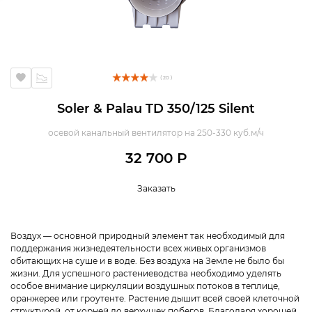
( 20 )
Soler & Palau TD 350/125 Silent
осевой канальный вентилятор на 250-330 куб.м/ч
32 700 Р
Заказать
Воздух ― основной природный элемент так необходимый для
поддержания жизнедеятельности всех живых организмов
обитающих на суше и в воде. Без воздуха на Земле не было бы
жизни. Для успешного растениеводства необходимо уделять
особое внимание циркуляции воздушных потоков в теплице,
оранжерее или гроутенте. Растение дышит всей своей клеточной
структурой, от корней до верхушек побегов. Благодаря хорошей