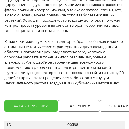
циркуляции воздуха происходит минимизация риска заражения
флоры почвы микроорганизмами
, а также ее заплесневения, что,
в свою очередь, может повлечь за собой заболевания ваших
растений. Хорошая проходимость воздушных потоков поможет
контролировать уровень влажности в оранжерее или теплице,
где находятся ваши цветы и зелень.
Канальный малошумный вентилятор вобрал в себя максимально
оптимальные технические характеристики для задачи данной
области. Благодаря прочному пластиковому корпусу он
способен работать в помещениях с различным уровнем
влажности. А его двойное строение дает возможность
преломлению звуковых волн от электродвигателя на слой
шумоизолирующего материала, что позволяет выйти на цифру 20
децибел при частоте вращения 2250 оборотов в минуту и
максимального расхода воздуха в 380 кубических метров в час.
ХАРАКТЕРИСТИКИ
КАК КУПИТЬ
ОПЛАТА И
ID
00598