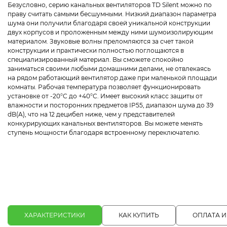
Безусловно, серию канальных вентиляторов TD Silent можно по
праву считать самыми бесшумными. Низкий диапазон параметра
шума они получили благодаря своей уникальной конструкции
двух корпусов и проложенным между ними шумоизолирующим
материалом. Звуковые волны преломляются за счет такой
конструкции и практически полностью поглощаются в
специализированный материал. Вы сможете спокойно
заниматься своими любыми домашними делами, не отвлекаясь
на рядом работающий вентилятор даже при маленькой площади
комнаты. Рабочая температура позволяет функционировать
установке от -20°С до +40°С. Имеет высокий класс защиты от
влажности и посторонних предметов IP55, диапазон шума до 39
dB(A), что на 12 децибел ниже, чем у представителей
конкурирующих канальных вентиляторов. Вы можете менять
ступень мощности благодаря встроенному переключателю.
ХАРАКТЕРИСТИКИ
КАК КУПИТЬ
ОПЛАТА И