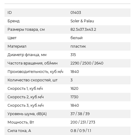
ID
01403
Бренд
Soler & Palau
Размеры товара, см
82.5х37.3х43.2
Цвет
белый
Материал
пластик
Диаметр фланца, мм
315
Частота вращения, об/мин
2290 / 2500 / 2640
Производительность, куб.м/ч
1840
Количество скоростей, шт
3
Скорость 1, куб.м/ч
1620
Скорость 2, куб.м/ч
1730
Скорость 3, куб.м/ч
1840
Уровень шума, dB(A)
37 / 38 / 39
Мощность, Вт
200 / 231 / 273
Сила тока, А
0.8 / 0.9 / 1.1