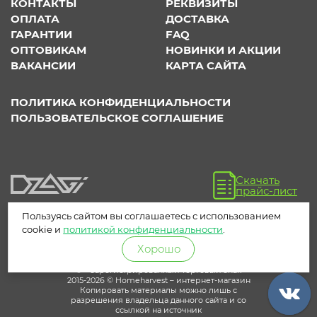
КОНТАКТЫ
РЕКВИЗИТЫ
ОПЛАТА
ДОСТАВКА
ГАРАНТИИ
FAQ
ОПТОВИКАМ
НОВИНКИ И АКЦИИ
ВАКАНСИИ
КАРТА САЙТА
ПОЛИТИКА КОНФИДЕНЦИАЛЬНОСТИ
ПОЛЬЗОВАТЕЛЬСКОЕ СОГЛАШЕНИЕ
Скачать
прайс-лист
Пользуясь сайтом вы соглашаетесь с использованием
cookie и
политикой конфиденциальности
.
Хорошо
® – зарегистрированный торговый знак
2015-2026 © Homeharvest – интернет-магазин
Копировать материалы можно лишь с
разрешения владельца данного сайта и со
ссылкой на источник