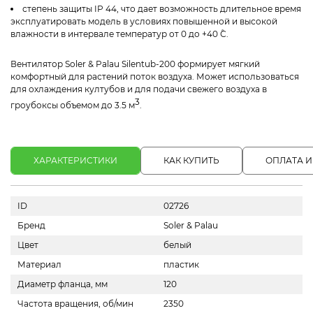
степень защиты IP 44, что дает возможность длительное время
эксплуатировать модель в условиях повышенной и высокой
влажности в интервале температур от 0 до +40 ˚С.
Вентилятор Soler & Palau Silentub-200 формирует мягкий
комфортный для растений поток воздуха. Может использоваться
для охлаждения култубов и для подачи свежего воздуха в
3
гроубоксы объемом до 3.5 м
.
ХАРАКТЕРИСТИКИ
КАК КУПИТЬ
ОПЛАТА И
ID
02726
Бренд
Soler & Palau
Цвет
белый
Материал
пластик
Диаметр фланца, мм
120
Частота вращения, об/мин
2350