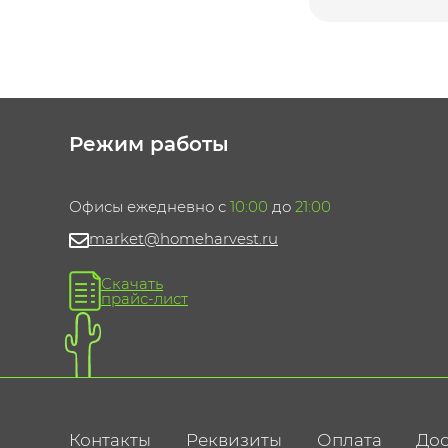
Режим работы
Офисы ежедневно с
10:00
до
21:00
market@homeharvest.ru
Скачать
прайс-лист
Контакты
Реквизиты
Оплата
Дос