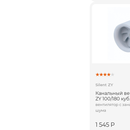
Silent ZY
Канальный вен
ZY 100/180 куб
вентилятор с за
шума
1 545 Р