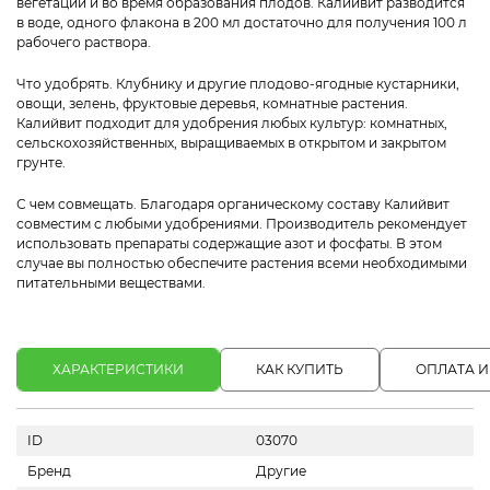
вегетации и во время образования плодов. Калийвит разводится
в воде, одного флакона в 200 мл достаточно для получения 100 л
рабочего раствора.
Что удобрять
. Клубнику и другие плодово-ягодные кустарники,
овощи, зелень, фруктовые деревья, комнатные растения.
Калийвит подходит для удобрения любых культур: комнатных,
сельскохозяйственных, выращиваемых в открытом и закрытом
грунте.
С чем совмещать
. Благодаря органическому составу Калийвит
совместим с любыми удобрениями. Производитель рекомендует
использовать препараты содержащие азот и фосфаты. В этом
случае вы полностью обеспечите растения всеми необходимыми
питательными веществами.
ХАРАКТЕРИСТИКИ
КАК КУПИТЬ
ОПЛАТА И
ID
03070
Бренд
Другие