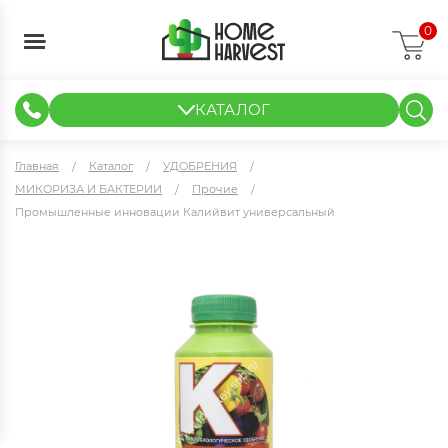
0
КАТАЛОГ
ГИДРОПОНИКА И АЭРОПОНИКА
ИЗМЕРИТЕЛЬНЫЕ ПРИБОРЫ
ТЕНТЫ И ГОТОВЫЕ РЕШЕНИЯ
КЛОНИРОВАНИЕ И РАССАДА
Главная
Каталог
УДОБРЕНИЯ
МИКОРИЗА И БАКТЕРИИ
Прочие
Промышленные инновации Калийвит универсальный
Промышленные инновации Калийвит универсальный