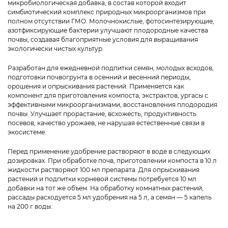
микробиологическая добавка, в состав которой входит
симбиотический комплекс природных микроорганизмов при
полном отсутствии ГМО. Молочнокислые, фотосинтезирующие,
азотфиксирующие бактерии улучшают плодородные качества
почвы, создавая благоприятные условия для выращивания
экологически чистых культур.
Разработан для ежедневной подпитки семян, молодых всходов,
подготовки почвогрунта в осенний и весенний периоды,
орошения и опрыскивания растений. Применяется как
компонент для приготовления компоста, экстрактов, ургасы с
эффективными микроорганизмами, восстановления плодородия
почвы. Улучшает прорастание, всхожесть, продуктивность
посевов, качество урожаев, не нарушая естественные связи в
экосистеме.
Перед применение удобрение растворяют в воде в следующих
дозировках. При обработке почв, приготовлении компоста в 10 л
жидкости растворяют 100 мл препарата. Для опрыскивания
растений и подпитки корневой системы потребуется 10 мл
добавки на тот же объем. На обработку комнатных растений,
рассады расходуется 5 мл удобрения на 5 л, а семян — 5 капель
на 200 г воды.