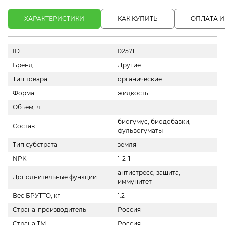
ХАРАКТЕРИСТИКИ
КАК КУПИТЬ
ОПЛАТА И
ID
02571
Бренд
Другие
Тип товара
органические
Форма
жидкость
Объем, л
1
биогумус, биодобавки,
Состав
фульвогуматы
Тип субстрата
земля
NPK
1-2-1
антистресс, защита,
Дополнительные функции
иммунитет
Вес БРУТТО, кг
1.2
Страна-производитель
Россия
Страна ТМ
Россия