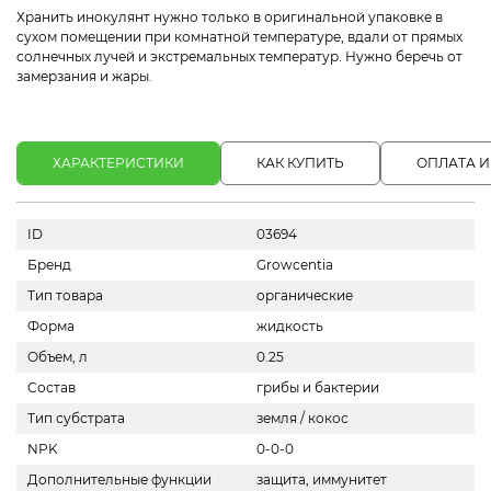
Хранить инокулянт нужно только в оригинальной упаковке в
сухом помещении при комнатной температуре, вдали от прямых
солнечных лучей и экстремальных температур. Нужно беречь от
замерзания и жары.
ХАРАКТЕРИСТИКИ
КАК КУПИТЬ
ОПЛАТА И
ID
03694
Бренд
Growcentia
Тип товара
органические
Форма
жидкость
Объем, л
0.25
Состав
грибы и бактерии
Тип субстрата
земля / кокос
NPK
0-0-0
Дополнительные функции
защита, иммунитет