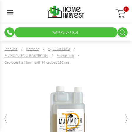
0
КАТАЛОГ
ГИДРОПОНИКА И АЭРОПОНИКА
ИЗМЕРИТЕЛЬНЫЕ ПРИБОРЫ
ТЕНТЫ И ГОТОВЫЕ РЕШЕНИЯ
КЛОНИРОВАНИЕ И РАССАДА
Главная
Каталог
УДОБРЕНИЯ
МИКОРИЗА И БАКТЕРИИ
Mammoth
Growcentia Mammoth Microbes 250 мл
Growcentia Mammoth Microbes 250 мл