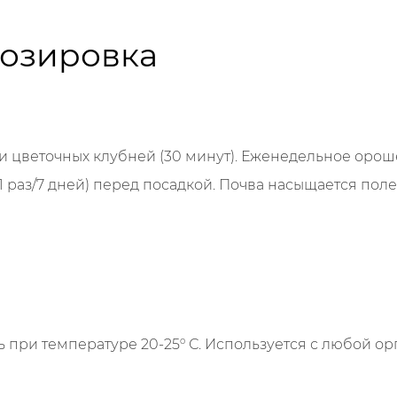
дозировка
ч) и цветочных клубней (30 минут). Еженедельное орош
а (1 раз/7 дней) перед посадкой. Почва насыщается п
о
ь при температуре 20-25
С. Используется с любой ор