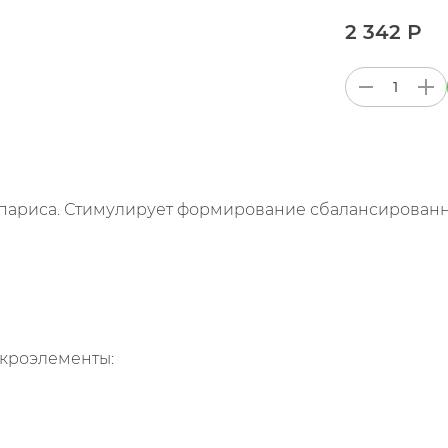
2 342 Р
 кипариса. Стимулирует формирование сбалансирован
икроэлементы: