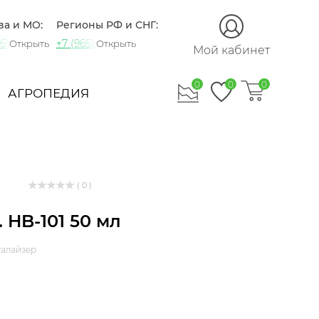
ва и МО:
Регионы РФ и СНГ:
5) 721-60-15
+7 (965) 420-10-10
Открыть
Открыть
Мой кабинет
0
0
0
АГРОПЕДИЯ
( 0 )
. HB-101 50 мл
талайзер