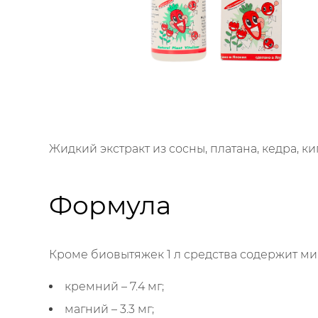
Жидкий экстракт из сосны, платана, кедра,
Формула
Кроме биовытяжек 1 л средства содержит м
кремний – 7.4 мг;
магний – 3.3 мг;