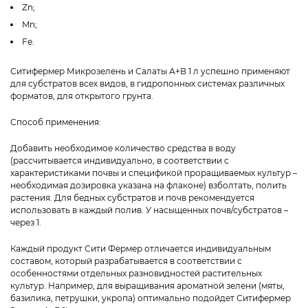
Zn;
Mn;
Fe.
Ситифермер Микрозелень и Салаты А+В 1 л успешно применяют
для субстратов всех видов, в гидропонных системах различных
форматов, для открытого грунта.
Способ применения:
Добавить необходимое количество средства в воду
(рассчитывается индивидуально, в соответствии с
характеристиками почвы и спецификой проращиваемых культур –
необходимая дозировка указана на флаконе) взболтать, полить
растения. Для бедных субстратов и почв рекомендуется
использовать в каждый полив. У насыщенных почв/субстратов –
через 1.
Каждый продукт Сити Фермер отличается индивидуальным
составом, который разрабатывается в соответствии с
особенностями отдельных разновидностей растительных
культур. Например, для выращивания ароматной зелени (мяты,
базилика, петрушки, укропа) оптимально подойдет Ситифермер