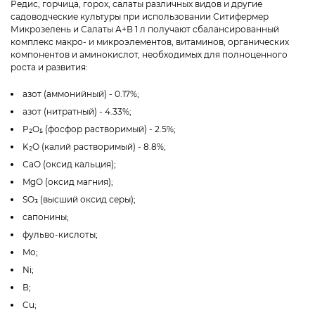
Редис, горчица, горох, салаты различных видов и другие
садоводческие культуры при использовании Ситифермер
Микрозелень и Салаты А+В 1 л получают сбалансированный
комплекс макро- и микроэлементов, витаминов, органических
компонентов и аминокислот, необходимых для полноценного
роста и развития:
азот (аммонийный) - 0.17%;
азот (нитратный) - 4.33%;
P₂O₅ (фосфор растворимый) - 2.5%;
K₂O (калий растворимый) - 8.8%;
СаО (оксид кальция);
MgO (оксид магния);
SO₃ (высший оксид серы);
сапонины;
фульво-кислоты;
Mo;
Ni;
В;
Cu;