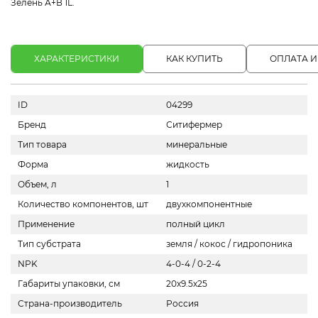
Зелень А+В 1L.
ХАРАКТЕРИСТИКИ
КАК КУПИТЬ
ОПЛАТА И
ID
04299
Бренд
Ситифермер
Тип товара
минеральные
Форма
жидкость
Объем, л
1
Количество компонентов, шт
двухкомпонентные
Применение
полный цикл
Тип субстрата
земля / кокос / гидропоника
NPK
4-0-4 / 0-2-4
Габариты упаковки, см
20х9.5х25
Страна-производитель
Россия