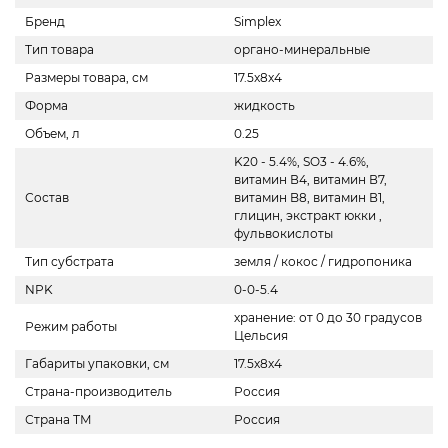
Бренд
Simplex
Тип товара
органо-минеральные
Размеры товара, см
17.5x8x4
Форма
жидкость
Объем, л
0.25
K20 - 5.4%, SO3 - 4.6%,
витамин В4, витамин В7,
Состав
витамин B8, витамин В1,
глицин, экстракт юкки ,
фульвокислоты
Тип субстрата
земля / кокос / гидропоника
NPK
0-0-5.4
хранение: от 0 до 30 градусов
Режим работы
Цельсия
Габариты упаковки, см
17.5x8x4
Страна-производитель
Россия
Страна ТМ
Россия