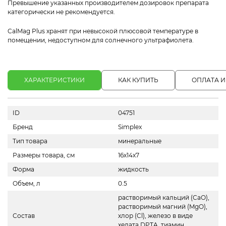
Превышение указанных производителем дозировок препарата
категорически не рекомендуется.
CalMag Plus хранят при невысокой плюсовой температуре в
помещении, недоступном для солнечного ультрафиолета.
ХАРАКТЕРИСТИКИ
КАК КУПИТЬ
ОПЛАТА И
ID
04751
Бренд
Simplex
Тип товара
минеральные
Размеры товара, см
16х14х7
Форма
жидкость
Объем, л
0.5
растворимый кальций (СаО),
растворимый магний (MgO),
Состав
хлор (Cl), железо в виде
хелата DPTA, тиамин