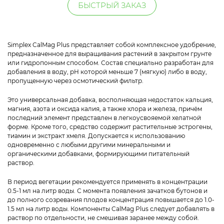
БЫСТРЫЙ ЗАКАЗ
Simplex CalMag Plus представляет собой комплексное удобрение,
предназначенное для выращивания растений в закрытом грунте
или гидропонным способом. Состав специально разработан для
добавления в воду, pH которой меньше 7 (мягкую) либо в воду,
пропущенную через осмотический фильтр.
Это универсальная добавка, восполняющая недостаток кальция,
магния, азота и оксида калия, а также хлора и железа, причём
последний элемент представлен в легкоусвояемой хелатной
форме. Кроме того, средство содержит растительные эстрогены,
тиамин и экстракт хмеля. Допускается к использованию
одновременно с любыми другими минеральными и
органическими добавками, формирующими питательный
раствор.
В период вегетации рекомендуется применять в концентрации
0.5-1 мл на литр воды. С момента появления зачатков бутонов и
до полного созревания плодов концентрация повышается до 1.0-
1.5 мл на литр воды. Компоненты CalMag Plus следует добавлять в
раствор по отдельности, не смешивая заранее между собой.