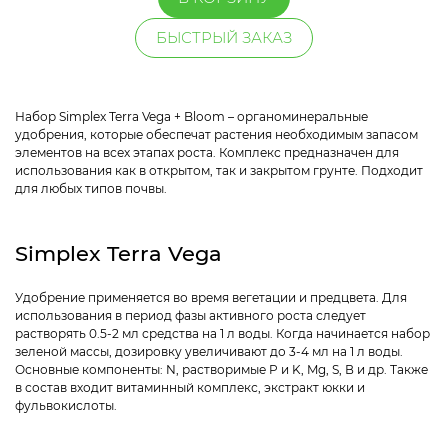
БЫСТРЫЙ ЗАКАЗ
Набор Simplex Terra Vega + Bloom – органоминеральные
удобрения, которые обеспечат растения необходимым запасом
элементов на всех этапах роста. Комплекс предназначен для
использования как в открытом, так и закрытом грунте. Подходит
для любых типов почвы.
Simplex Terra Vega
Удобрение применяется во время вегетации и предцвета. Для
использования в период фазы активного роста следует
растворять 0.5-2 мл средства на 1 л воды. Когда начинается набор
зеленой массы, дозировку увеличивают до 3-4 мл на 1 л воды.
Основные компоненты: N, растворимые P и K, Mg, S, В и др. Также
в состав входит витаминный комплекс, экстракт юкки и
фульвокислоты.