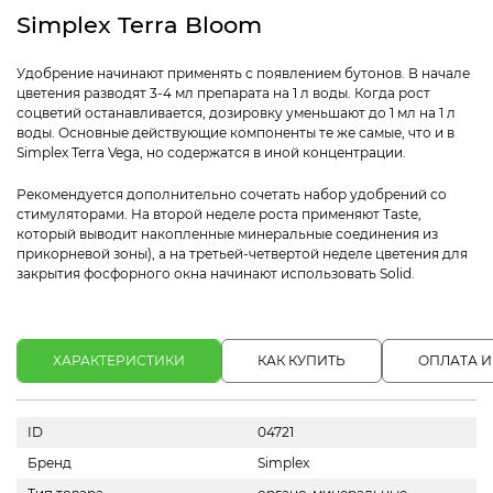
Simplex Terra Bloom
Удобрение начинают применять с появлением бутонов. В начале
цветения разводят 3-4 мл препарата на 1 л воды. Когда рост
соцветий останавливается, дозировку уменьшают до 1 мл на 1 л
воды. Основные действующие компоненты те же самые, что и в
Simplex Terra Vega, но содержатся в иной концентрации.
Рекомендуется дополнительно сочетать набор удобрений со
стимуляторами. На второй неделе роста применяют Taste,
который выводит накопленные минеральные соединения из
прикорневой зоны), а на третьей-четвертой неделе цветения для
закрытия фосфорного окна начинают использовать Solid.
ХАРАКТЕРИСТИКИ
КАК КУПИТЬ
ОПЛАТА И
ID
04721
Бренд
Simplex