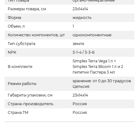
Тип товара
органо-минеральные
Размеры товара, см
23x14x14
Форма
жидкость
Объем, л
1
Количество компонентов, шт
однокомпонентные
Тип субстрата
земля
NPK
3-1-4 / 3-3-6
Simplex Terra Vega 1 л +
В комплекте
Simplex Terra Bloom 1 л и 2
пипетки Пастера 3 мл
хранение: от 0 до 30 градусов
Режим работы
Цельсия
Габариты упаковки, см
23x14x14
Страна-производитель
Россия
Страна ТМ
Россия