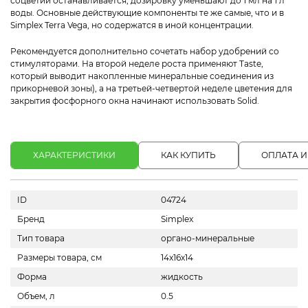
соцветий останавливается, дозировку уменьшают до 1 мл на 1 л
воды. Основные действующие компоненты те же самые, что и в
Simplex Terra Vega, но содержатся в иной концентрации.
Рекомендуется дополнительно сочетать набор удобрений со
стимуляторами. На второй неделе роста применяют Taste,
который выводит накопленные минеральные соединения из
прикорневой зоны), а на третьей-четвертой неделе цветения для
закрытия фосфорного окна начинают использовать Solid.
ХАРАКТЕРИСТИКИ
КАК КУПИТЬ
ОПЛАТА И
ID
04724
Бренд
Simplex
Тип товара
органо-минеральные
Размеры товара, см
14x16x14
Форма
жидкость
Объем, л
0.5