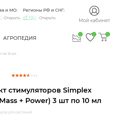
ва и МО:
Регионы РФ и СНГ:
5) 721-60-15
+7 (965) 420-10-10
Открыть
Открыть
Мой кабинет
0
0
0
АГРОПЕДИЯ
т по 10 мл
( 4 )
т стимуляторов Simplex
 Mass + Power) 3 шт по 10 мл
оров для растений