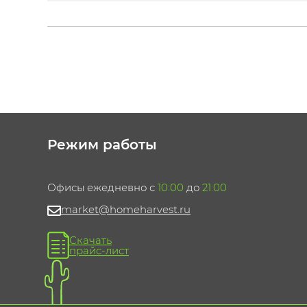
Режим работы
Офисы ежедневно с
10:00
до
21:00
market@homeharvest.ru
Скачать
прайс-лист