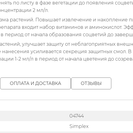
ять по листу в фазе вегетации до появления соцвети
онцентрации 2 мл/л.
зма растений. Повышает извлечение и накопление пи
репарата входит набор витаминов и аминокислот. Эфф
 в период от начала образования соцветий до заверш
астений, улучшает защиту от неблагоприятных внеш
 нанесения усиливается секреция защитных смол. В с
ации 1-2 мл/л в период от начала цветения до созре
ОПЛАТА И ДОСТАВКА
ОТЗЫВЫ
04744
Simplex