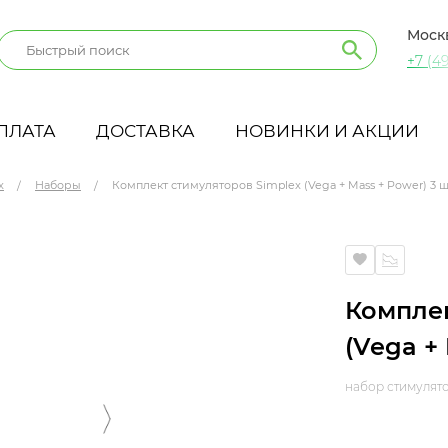
Моск
+7 (49
ПЛАТА
ДОСТАВКА
НОВИНКИ И АКЦИИ
x
Наборы
Комплект стимуляторов Simplex (Vega + Mass + Power) 3 ш
+ Power) 3 шт по 10 мл
Комплек
(Vega +
набор стимулят