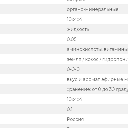
органо-минеральные
10х4х4
жидкость
0.05
аминокислоты, витамины
земля / кокос / гидропон
0-0-0
вкус и аромат, эфирные 
хранение: от 0 до 30 гра
10x4x4
0.1
Россия