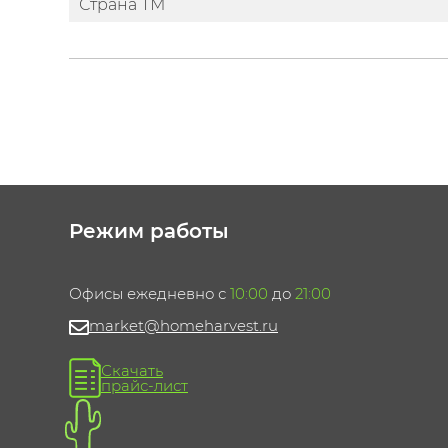
Страна ТМ
Режим работы
Офисы ежедневно с
10:00
до
21:00
market@homeharvest.ru
Скачать
прайс-лист