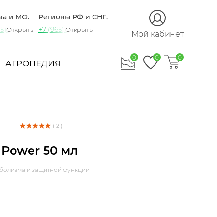
ва и МО:
Регионы РФ и СНГ:
5) 721-60-15
+7 (965) 420-10-10
Открыть
Открыть
Мой кабинет
0
0
0
АГРОПЕДИЯ
( 2 )
 Power 50 мл
аболизма и защитной функции