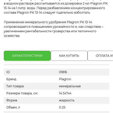
в водном растворе рассчитывается из дозировки 2 мл Plagron PK
13-14 на 1 литр воды. Перед разбавлением концентрированного
состава Plagron PK 13-14 следует тщательно взболтать.
Применение минерального удобрения Plagron PK 13-14
сопровождается повышением урожайности и, как следствие –
увеличением рентабельности гроверства или тепличного
хозяйства.
ХАРАКТЕРИСТИКИ
КАК КУПИТЬ
ОПЛАТА И
ID
01816
Бренд
Plagron
Тип товара
минеральные
Размеры товара, см
14.5x7x4
Форма
жидкость
Объем, л
0.25