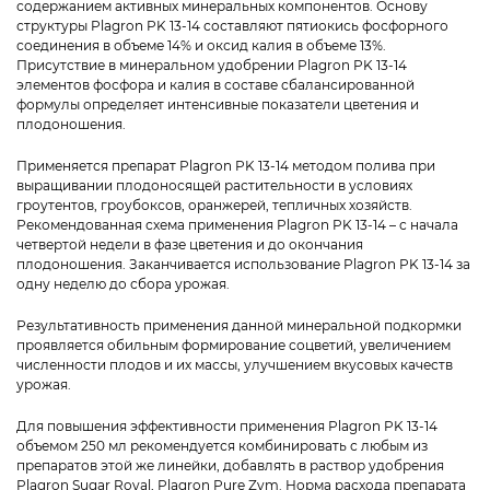
содержанием активных минеральных компонентов. Основу
структуры Plagron PK 13-14 составляют пятиокись фосфорного
соединения в объеме 14% и оксид калия в объеме 13%.
Присутствие в минеральном удобрении Plagron PK 13-14
элементов фосфора и калия в составе сбалансированной
формулы определяет интенсивные показатели цветения и
плодоношения.
Применяется препарат Plagron PK 13-14 методом полива при
выращивании плодоносящей растительности в условиях
гроутентов, гроубоксов, оранжерей, тепличных хозяйств.
Рекомендованная схема применения Plagron PK 13-14 – с начала
четвертой недели в фазе цветения и до окончания
плодоношения. Заканчивается использование Plagron PK 13-14 за
одну неделю до сбора урожая.
Результативность применения данной минеральной подкормки
проявляется обильным формирование соцветий, увеличением
численности плодов и их массы, улучшением вкусовых качеств
урожая.
Для повышения эффективности применения Plagron PK 13-14
объемом 250 мл рекомендуется комбинировать с любым из
препаратов этой же линейки, добавлять в раствор удобрения
Plagron Sugar Royal, Plagron Pure Zym. Норма расхода препарата