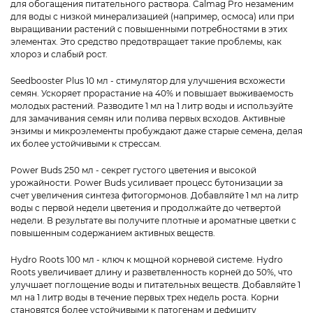
для обогащения питательного раствора. Calmag Pro незаменим
для воды с низкой минерализацией (например, осмоса) или при
выращивании растений с повышенными потребностями в этих
элементах. Это средство предотвращает такие проблемы, как
хлороз и слабый рост.
Seedbooster Plus 10 мл - стимулятор для улучшения всхожести
семян. Ускоряет прорастание на 40% и повышает выживаемость
молодых растений. Разводите 1 мл на 1 литр воды и используйте
для замачивания семян или полива первых всходов. Активные
энзимы и микроэлементы пробуждают даже старые семена, делая
их более устойчивыми к стрессам.
Power Buds 250 мл - секрет густого цветения и высокой
урожайности. Power Buds усиливает процесс бутонизации за
счет увеличения синтеза фитогормонов. Добавляйте 1 мл на литр
воды с первой недели цветения и продолжайте до четвертой
недели. В результате вы получите плотные и ароматные цветки с
повышенным содержанием активных веществ.
Hydro Roots 100 мл - ключ к мощной корневой системе. Hydro
Roots увеличивает длину и разветвленность корней до 50%, что
улучшает поглощение воды и питательных веществ. Добавляйте 1
мл на 1 литр воды в течение первых трех недель роста. Корни
становятся более устойчивыми к патогенам и дефициту