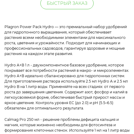
БЫСТРЫЙ ЗАКАЗ
Plagron Power Pack Hydro — это премиальный набор удобрений
для гидропонного выращивания, который обеспечивает
растения всеми необходимыми элементами для максимального
роста, цветения и урожайности. Подходит для начинающих и
профессиональных садоводов, гарантируя здоровые и мощные
растения на каждом этапе развития.
Hydro A+B 1 л - двухкомпонентное базовое удобрение, которое
покрывает все потребности растений в макро- и микроэлементах.
Hydro A+B идеально сбалансировано для гидропонных систем.
Для приготовления раствора используйте 2.5 мл Hydro A и 2.5 мл
Hydro B на 1 литр воды. Применяйте на всех стадиях: от первого
роста до завершения цветения. Содержит азот, фосфор и калий в
легкоусвояемой форме, обеспечивая быстрый прирост массы и
яркое цветение. Контроль уровня EC (до 2.0) и pH (5.5–6.5)
обязателен для оптимального результата.
Calmag Pro 250 мл - решение проблемы дефицита кальция и
магния, которые жизненно необходимы для фотосинтеза и
формирования клеточных стенок. Используйте 1 мл на 1 литр воды