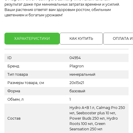
результат даже при минимальных затратах времени и усилий.
Ваши растения ответят вам здоровым ростом, обильным
цветением и богатым урожаем!
ХАРАКТЕРИСТИКИ
КАК КУПИТЬ
ОПЛАТА И
ID
04954
Бренд
Plagron
Тип товара
минеральный
Размеры товара, см
20x15x21
Форма
базовый
Объем, л
1
Hydro A+B 1 л, Calmag Pro 250
мл, Seebooster plus 10 мл,
Состав
Power Buds 250 мл, Hydro
Roots 100 мл, Green
Seansation 250 мл