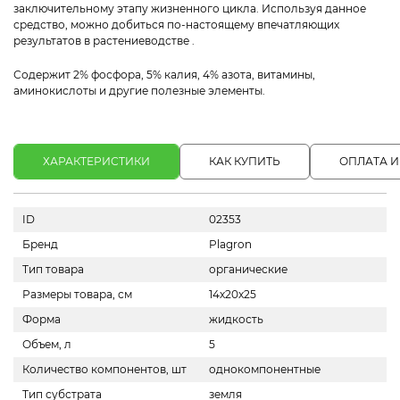
заключительному этапу жизненного цикла. Используя данное
средство, можно добиться по-настоящему впечатляющих
результатов в растениеводстве .
Содержит 2% фосфора, 5% калия, 4% азота, витамины,
аминокислоты и другие полезные элементы.
ХАРАКТЕРИСТИКИ
КАК КУПИТЬ
ОПЛАТА И
ID
02353
Бренд
Plagron
Тип товара
органические
Размеры товара, см
14х20х25
Форма
жидкость
Объем, л
5
Количество компонентов, шт
однокомпонентные
Тип субстрата
земля