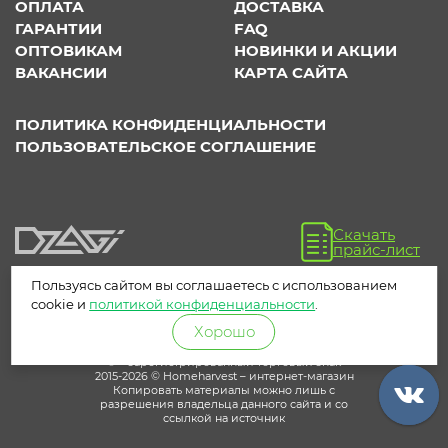
ОПЛАТА
ДОСТАВКА
ГАРАНТИИ
FAQ
ОПТОВИКАМ
НОВИНКИ И АКЦИИ
ВАКАНСИИ
КАРТА САЙТА
ПОЛИТИКА КОНФИДЕНЦИАЛЬНОСТИ
ПОЛЬЗОВАТЕЛЬСКОЕ СОГЛАШЕНИЕ
Скачать
прайс-лист
Пользуясь сайтом вы соглашаетесь с использованием
cookie и
политикой конфиденциальности
.
Хорошо
® – зарегистрированный торговый знак
2015-2026 © Homeharvest – интернет-магазин
Копировать материалы можно лишь с
разрешения владельца данного сайта и со
ссылкой на источник