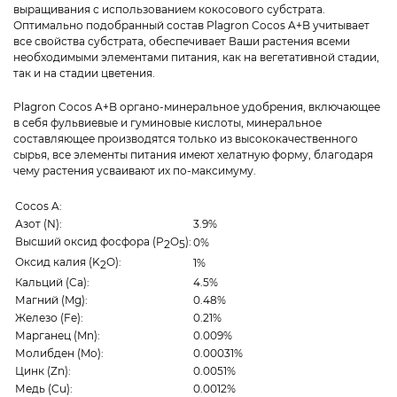
выращивания с использованием кокосового субстрата.
Оптимально подобранный состав Plagron Cocos A+B учитывает
все свойства субстрата, обеспечивает Ваши растения всеми
необходимыми элементами питания, как на вегетативной стадии,
так и на стадии цветения.
Plagron Cocos A+B органо-минеральное удобрения, включающее
в себя фульвиевые и гуминовые кислоты, минеральное
составляющее производятся только из высококачественного
сырья, все элементы питания имеют хелатную форму, благодаря
чему растения усваивают их по-максимуму.
Сocos A:
Азот (N):
3.9%
Высший оксид фосфора (P
O
):
0%
2
5
Оксид калия (K
O):
1%
2
Кальций (Ca):
4.5%
Магний (Mg):
0.48%
Железо (Fe):
0.21%
Марганец (Mn):
0.009%
Молибден (Mo):
0.00031%
Цинк (Zn):
0.0051%
Медь (Cu):
0.0012%