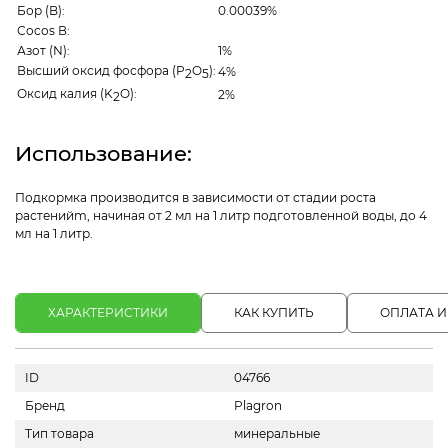
Бор (B):
0.00039%
Сocos В:
Азот (N):
1%
Высший оксид фосфора (P
O
):
4%
2
5
Оксид калия (K
O):
2%
2
Использование:
Подкормка производится в зависимости от стадии роста
растенийm, начиная от 2 мл на 1 литр подготовленной воды, до 4
мл на 1 литр.
ХАРАКТЕРИСТИКИ
КАК КУПИТЬ
ОПЛАТА И
ID
04766
Бренд
Plagron
Тип товара
минеральные