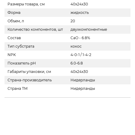
Размеры товара, см
40х24х30
Форма
жидкость
Объем, л
20
Количество компонентов, шт
двухкомпонентные
Состав
CaO - 6.8%
Тип субстрата
кокос
NPK
4-0-1 / 1-4-2
Показатель pH
6.0-6.8
Габариты упаковки, см
40х24х30
Страна-производитель
Нидерланды
Страна ТМ
Нидерланды