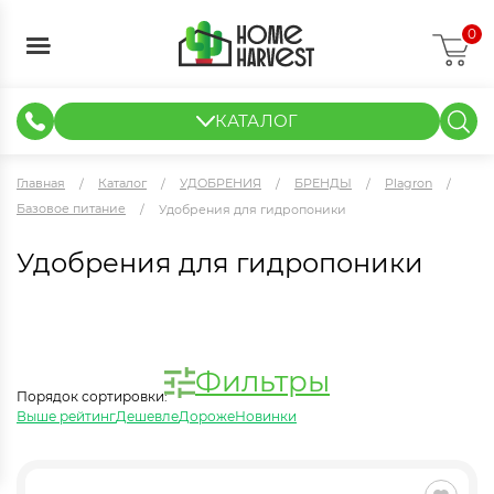
0
КАТАЛОГ
ГИДРОПОНИКА И АЭРОПОНИКА
ИЗМЕРИТЕЛЬНЫЕ ПРИБОРЫ
ТЕНТЫ И ГОТОВЫЕ РЕШЕНИЯ
КЛОНИРОВАНИЕ И РАССАДА
Главная
Каталог
УДОБРЕНИЯ
БРЕНДЫ
Plagron
Базовое питание
Удобрения для гидропоники
Удобрения для гидропоники
Фильтры
Порядок сортировки:
Выше рейтинг
Дешевле
Дороже
Новинки