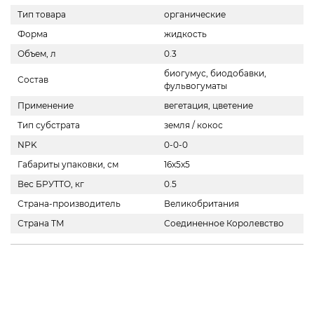
Тип товара
органические
Форма
жидкость
Объем, л
0.3
биогумус, биодобавки,
Состав
фульвогуматы
Применение
вегетация, цветение
Тип субстрата
земля / кокос
NPK
0-0-0
Габариты упаковки, см
16x5x5
Вес БРУТТО, кг
0.5
Страна-производитель
Великобритания
Страна ТМ
Соединенное Королевство