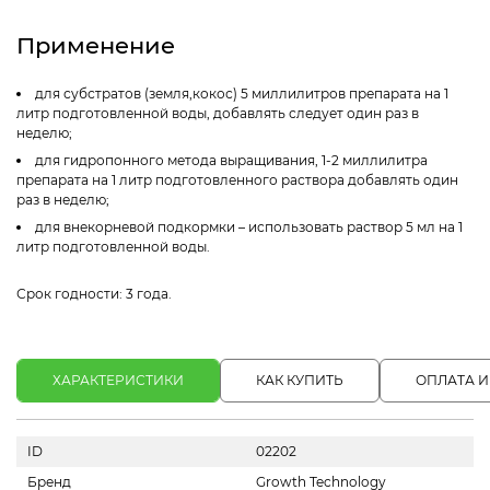
Применение
для субстратов (земля,кокос) 5 миллилитров препарата на 1
литр подготовленной воды, добавлять следует один раз в
неделю;
для гидропонного метода выращивания, 1-2 миллилитра
препарата на 1 литр подготовленного раствора добавлять один
раз в неделю;
для внекорневой подкормки – использовать раствор 5 мл на 1
литр подготовленной воды.
Срок годности: 3 года.
ХАРАКТЕРИСТИКИ
КАК КУПИТЬ
ОПЛАТА И
ID
02202
Бренд
Growth Technology