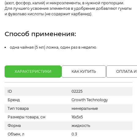
(азот, фосфор, калий) и микроэлементы, в нужной пропорции.
Для лучшего усвоения элементов в удобрение добавляют гуматы
и фувольво кислоты (не содержит карбамид).
Способ применения:
одна чайная (5 мл) ложка, один раз в неделю.
ХАРАКТЕРИСТИКИ
КАК КУПИТЬ
ОПЛАТА И
ID
02225
Бренд
Growth Technology
Тип товара
минеральные
Размеры товара, см
16х5х5
Форма
жидкость
Объем, л
0.3