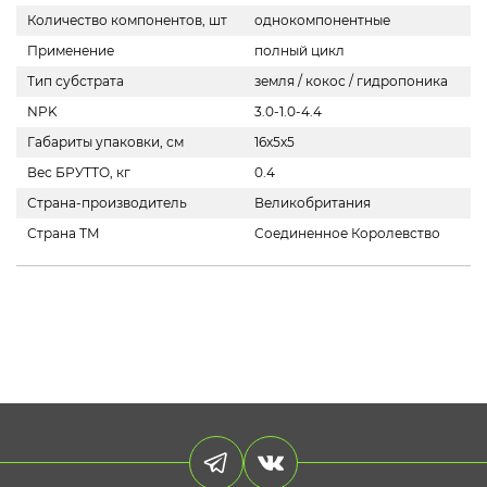
Количество компонентов, шт
однокомпонентные
Применение
полный цикл
Тип субстрата
земля / кокос / гидропоника
NPK
3.0-1.0-4.4
Габариты упаковки, см
16x5x5
Вес БРУТТО, кг
0.4
Страна-производитель
Великобритания
Страна ТМ
Соединенное Королевство