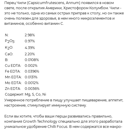
Перец Чили (Capsicumfrutescens, Annum) появился в новом
свете, после открытия Америки, Христофором Колумбом. Чили -
это не только, одна из самых острых приправ к столу, но он также
очень полезен для здоровья, в нем много микроэлементов и
витаминов, особенно витамин С.
N:
2.98%
P
O
:
0.97%
2
5
K
O:
4.39%
2
CaO:
2.20%
B:
0.0108%
Cu EDTA:
0.002%
Fe EDTA:
0.0396%
Mn EDTA:
0.0131%
Mo EDTA:
0.0012%
Zn EDTA:
0.0036%
Содержит:
Mg, S, Co, Ni
Умеренное потребление в пищу улучшает пищеварение, аппетит,
настроение, стимулирует иммунную систему.
Если вы хотите, чтобы ваши перцы развивались правильно,
компания Growth Technology специально для этого разработала
уникальное удобрение Chilli Focus. В нем содержатся все макро-