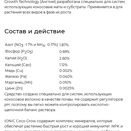
Growth Technology (Англия) разработана специально для систем,
использующих кокосовые маты и субстраты. Применяется в для
растений всех видов в фазе их роста.
Состав и действие
Азот (NO
-1.7% и NH
- 0.17%):
1.87%
3
4
Фосфор (Р
О
):
0.69%
2
5
Калий (К
О):
2.60%
2
Кальций (Cao):
1.12%
Медь (Cu):
0.002%
Железо (Fe):
0.040%
Марганец (Mn):
0.010%
Цинк (Zn):
0.0025%
Средство создано специально для систем, использующих
кокосовое волокно в качестве почвы. Не содержит регуляторов
рН, поэтому вы легко можете контролировать кислотно-
щелочной баланс раствора.
IONIC Coco Grow содержит комплекс минералов, которые
обеспечат растению быстрый рост и хороший иммунитет. NPK и