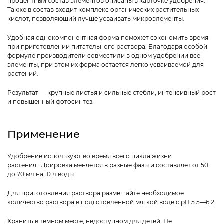
процентный состав элементов описаны в карточке удобрения.
Также в состав входит комплекс органических растительных
кислот, позволяющий лучше усваивать микроэлементы.
Удобная однокомпонентная форма поможет сэкономить время
при приготовлении питательного раствора. Благодаря особой
формуле производители совместили в одном удобрении все
элементы, при этом их форма остается легко усваиваемой для
растений.
Результат — крупные листья и сильные стебли, интенсивный рост
и повышенный фотосинтез.
Применение
Удобрение используют во время всего цикла жизни
растения. Доировка меняется в разные фазы и составляет от 50
до 70 мл на 10 л воды.
Для приготовления раствора размешайте необходимое
количество раствора в подготовленной мягкой воде с рН 5.5—6.2.
Хранить в темном месте, недоступном для детей. Не