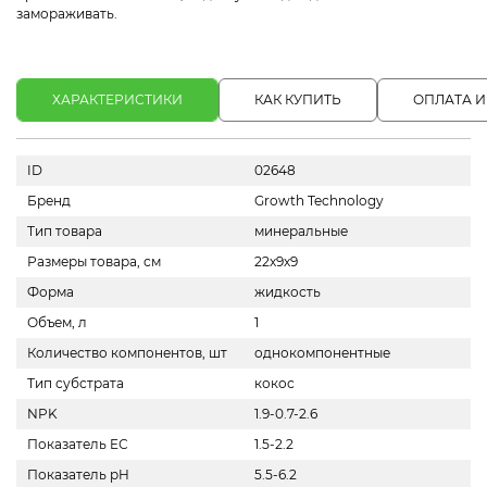
замораживать.
ХАРАКТЕРИСТИКИ
КАК КУПИТЬ
ОПЛАТА И
ID
02648
Бренд
Growth Technology
Тип товара
минеральные
Размеры товара, см
22х9х9
Форма
жидкость
Объем, л
1
Количество компонентов, шт
однокомпонентные
Тип субстрата
кокос
NPK
1.9-0.7-2.6
Показатель EС
1.5-2.2
Показатель pH
5.5-6.2