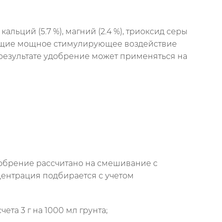
ьций (5.7 %), магний (2.4 %), триоксид серы
ающие мощное стимулирующее воздействие
 результате удобрение может применяться на
добрение рассчитано на смешивание с
центрация подбирается с учетом
та 3 г на 1000 мл грунта;