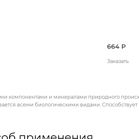
664 Р
Заказать
кими компонентами и минералами природного происх
ается всеми биологическими видами. Способствует
соб применения