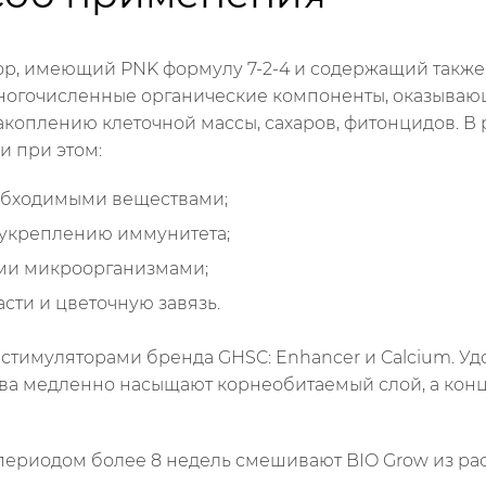
р, имеющий PNK формулу 7-2-4 и содержащий также кал
 многочисленные органические компоненты, оказыв
коплению клеточной массы, сахаров, фитонцидов. В
и при этом:
обходимыми веществами;
 укреплению иммунитета;
ми микроорганизмами;
асти и цветочную завязь.
стимуляторами бренда GHSC: Enhancer и Calcium. У
тва медленно насыщают корнеобитаемый слой, а кон
периодом более 8 недель смешивают BIO Grow из расче