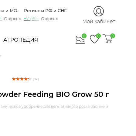
ва и МО:
Регионы РФ и СНГ:
5) 721-60-15
+7 (965) 420-10-10
Открыть
Открыть
Мой кабинет
0
0
0
АГРОПЕДИЯ
г
( 4 )
wder Feeding BIO Grow 50 г
аническое удобрение для вегетативного роста растений