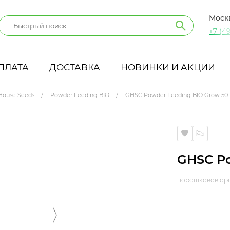
Моск
+7 (49
ПЛАТА
ДОСТАВКА
НОВИНКИ И АКЦИИ
House Seeds
Powder Feeding BIO
GHSC Powder Feeding BIO Grow 50 
GHSC Po
порошковое орг