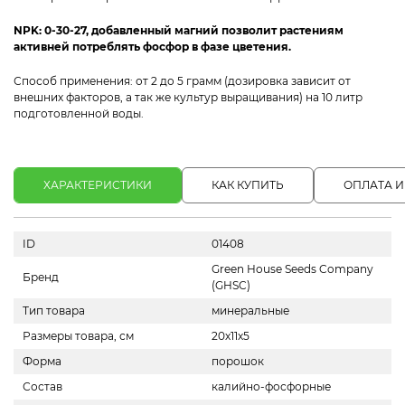
NPK: 0-30-27, добавленный магний позволит растениям
активней потреблять фосфор в фазе цветения.
Способ применения:
от 2 до 5 грамм (дозировка зависит от
внешних факторов, а так же культур выращивания) на 10 литр
подготовленной воды.
ХАРАКТЕРИСТИКИ
КАК КУПИТЬ
ОПЛАТА И
ID
01408
Green House Seeds Company
Бренд
(GHSC)
Тип товара
минеральные
Размеры товара, см
20х11х5
Форма
порошок
Состав
калийно-фосфорные