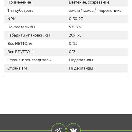
Применение
цветение, созревание
Тип субстрата
земля / кокос / гидропоника
NPK
0-30-27
Показатель pH
5.8-6.5
Габариты упаковки, см
20х11х5
Вес НЕТТО, кг
0.125
Вес БРУТТО, кг
0.13
Страна-производитель
Нидерланды
Страна ТМ
Нидерланды