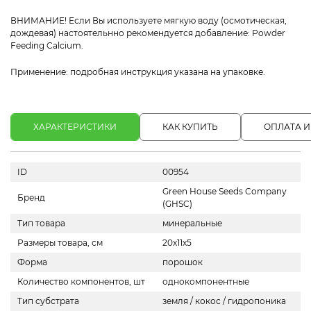
ВНИМАНИЕ! Если Вы используете мягкую воду (осмотическая,
дождевая) настоятельнно рекомендуется добавление: Powder
Feeding Calcium.
Применение:
подробная инструкция указана на упаковке.
ХАРАКТЕРИСТИКИ
КАК КУПИТЬ
ОПЛАТА И
ID
00954
Green House Seeds Company
Бренд
(GHSC)
Тип товара
минеральные
Размеры товара, см
20х11х5
Форма
порошок
Количество компонентов, шт
однокомпонентные
Тип субстрата
земля / кокос / гидропоника