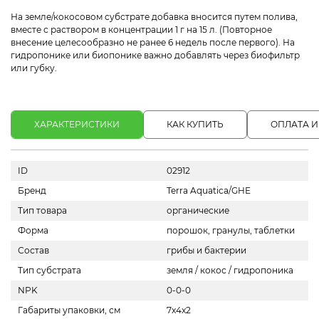
На земле/кокосовом субстрате добавка вносится путем полива,
вместе с раствором в концентрации 1 г на 15 л. (Повторное
внесение целесообразно не ранее 6 недель после первого). На
гидропонике или биопонике важно добавлять через биофильтр
или губку.
ХАРАКТЕРИСТИКИ
КАК КУПИТЬ
ОПЛАТА И
ID
02912
Бренд
Terra Aquatica/GHE
Тип товара
органические
Форма
порошок, гранулы, таблетки
Состав
грибы и бактерии
Тип субстрата
земля / кокос / гидропоника
NPK
0-0-0
Габариты упаковки, см
7x4x2