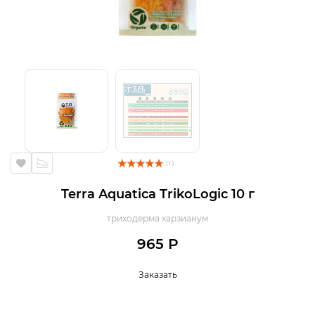
( 1 )
Terra Aquatica TrikoLogic 10 г
триходерма харзианум
965 Р
Заказать