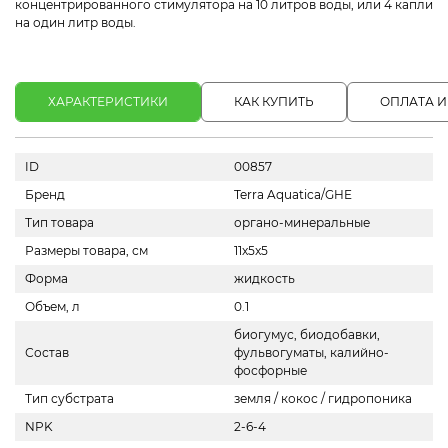
концентрированного стимулятора на 10 литров воды, или 4 капли
на один литр воды.
ХАРАКТЕРИСТИКИ
КАК КУПИТЬ
ОПЛАТА И
ID
00857
Бренд
Terra Aquatica/GHE
Тип товара
органо-минеральные
Размеры товара, см
11x5x5
Форма
жидкость
Объем, л
0.1
биогумус, биодобавки,
Состав
фульвогуматы, калийно-
фосфорные
Тип субстрата
земля / кокос / гидропоника
NPK
2-6-4