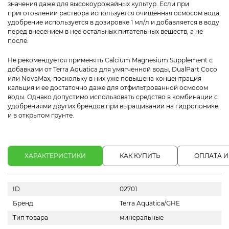
значения даже для высокоурожайных культур. Если при
приготовлении раствора используется очищенная осмосом вода,
удобрение используется в дозировке 1 мл/л и добавляется в воду
перед внесением в нее остальных питательных веществ, а не
после.
Не рекомендуется применять Calcium Magnesium Supplement с
добавками от Terra Aquatica для умягченной воды, DualPart Coco
или NovaMax, поскольку в них уже повышена концентрация
кальция и ее достаточно даже для отфильтрованной осмосом
воды. Однако допустимо использовать средство в комбинации с
удобрениями других брендов при выращивании на гидропонике
и в открытом грунте.
ХАРАКТЕРИСТИКИ
КАК КУПИТЬ
ОПЛАТА И
ID
02701
Бренд
Terra Aquatica/GHE
Тип товара
минеральные