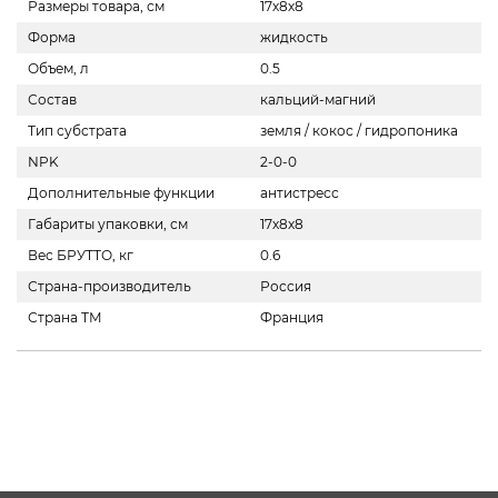
Размеры товара, см
17х8х8
Форма
жидкость
Объем, л
0.5
Состав
кальций-магний
Тип субстрата
земля / кокос / гидропоника
NPK
2-0-0
Дополнительные функции
антистресс
Габариты упаковки, см
17х8х8
Вес БРУТТО, кг
0.6
Страна-производитель
Россия
Страна ТМ
Франция