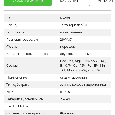
ХАРАКТЕРИСТИКИ
КАК КУПИТЬ
ОПЛАТА И
ID
04289
Бренд
Terra Aquatica/GHE
Тип товара
минеральные
Размеры товара, см
26х14х7
Форма
порошок
Количество компонентов, шт
двухкомпонентные
Cao - 7%, MgO - 7%, So3 - 14%,
Состав
B - 0.1%, Cu - 15%, Fe - 11%, Mn -
13%, Mo - 0.002%, Zn - 15%
Применение
стадия цветения
Тип субстрата
земля / кокос / гидропоника
NPK
6-17-15
Габариты упаковки, см
26х14х7
Вес НЕТТО, кг
1
Страна-производитель
Франция